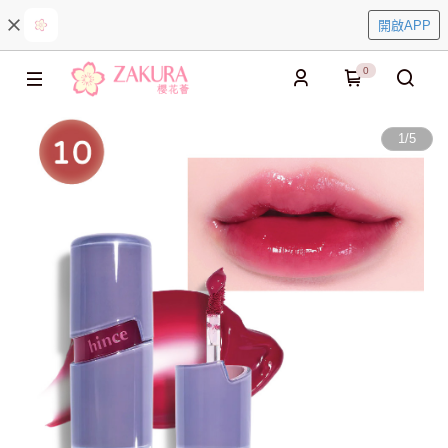
開啟APP
0
1
/
5