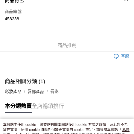
商品特色
信用卡
商品編號
Apple Pay
458238
AlipayHK
WeChat Pay
商品推薦
送貨方式
客服
JD京東物流，訂單確認發貨後2-4個工作天送達
運費表
滿 HK$250.00 或以上免運費
商品相關分類 (1)
彩妝產品
唇部產品
唇彩
本分類熱賣
全店暢銷排行
本網站中使用 cookie，欲查詢有關本網站使用 cookie 方式之詳情，及若您不希
熱門標籤
望在電腦上使用 cookie 時應如何變更電腦的 cookie 設定，請參閱本網站「
私隱