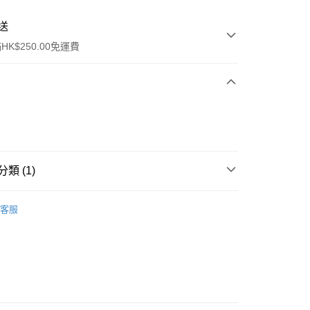
送
K$250.00免運費
類 (1)
ay
唇部產品
唇彩
客服
流，訂單確認發貨後2-4個工作天送達
運費表
50.00 或以上免運費