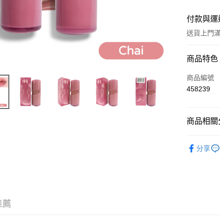
付款與運
送貨上門滿H
付款方式
商品特色
信用卡
商品編號
458239
Apple Pay
AlipayHK
商品相關分
WeChat P
彩妝產品
分享
送貨方式
JD京東物
滿 HK$2
推薦