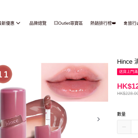
最新優惠
品牌總覽
💥Outlet尋寶區
熱銷排行榜👑
🛅旅
Hince
送貨上門滿H
HK$12
HK$228.0
數量