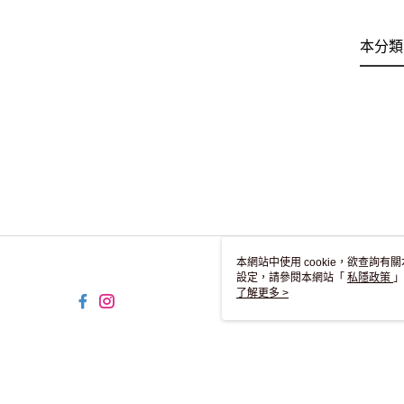
本分類
本網站中使用 cookie，欲查詢有關
設定，請參閱本網站「
私隱政策
」
用 cookie。
了解更多 >