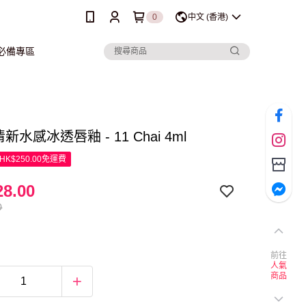
0
中文 (香港)
行必備專區
 清新水感冰透唇釉 - 11 Chai 4ml
K$250.00免運費
8.00
0
前往
人氣
商品