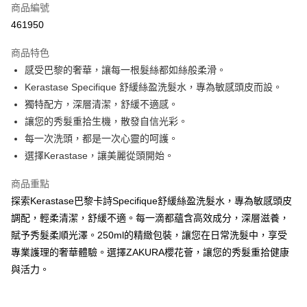
商品編號
Apple Pay
461950
AlipayHK
商品特色
WeChat Pay
感受巴黎的奢華，讓每一根髮絲都如絲般柔滑。
Kerastase Specifique 舒緩絲盈洗髮水，專為敏感頭皮而設。
送貨方式
獨特配方，深層清潔，舒緩不適感。
讓您的秀髮重拾生機，散發自信光彩。
JD京東物流，訂單確認發貨後2-4個工作天送達
運費表
每一次洗頭，都是一次心靈的呵護。
滿 HK$250.00 或以上免運費
選擇Kerastase，讓美麗從頭開始。
商品重點
探索Kerastase巴黎卡詩Specifique舒緩絲盈洗髮水，專為敏感頭皮
調配，輕柔清潔，舒緩不適。每一滴都蘊含高效成分，深層滋養，
賦予秀髮柔順光澤。250ml的精緻包裝，讓您在日常洗髮中，享受
專業護理的奢華體驗。選擇ZAKURA櫻花薈，讓您的秀髮重拾健康
與活力。