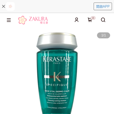
開啟APP
0
1
/
1