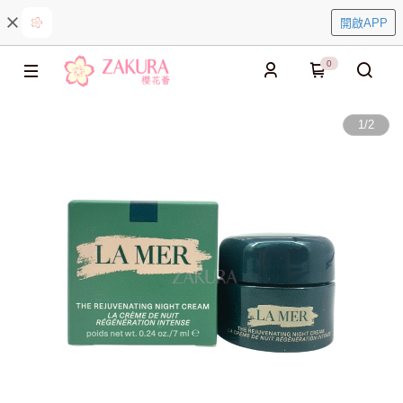
開啟APP
0
1
/
2