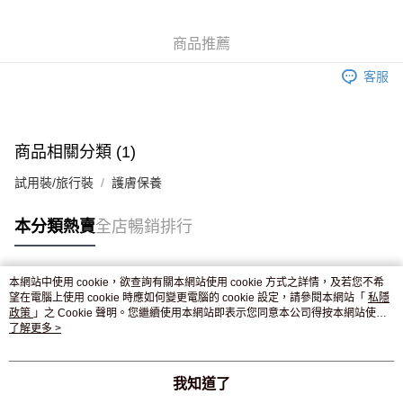
WeChat Pay
商品推薦
送貨方式
客服
JD京東物流，訂單確認發貨後2-4個工作天送達
運費表
滿 HK$250.00 或以上免運費
商品相關分類 (1)
試用裝/旅行裝
護膚保養
本分類熱賣
全店暢銷排行
本網站中使用 cookie，欲查詢有關本網站使用 cookie 方式之詳情，及若您不希
熱門標籤
望在電腦上使用 cookie 時應如何變更電腦的 cookie 設定，請參閱本網站「
私隱
政策
」之 Cookie 聲明。您繼續使用本網站即表示您同意本公司得按本網站使用
條款之 Cookie 聲明使用 cookie。
了解更多 >
熱銷排行
最新商品
人氣推薦
我知道了