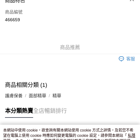
商品特色
信用卡
商品編號
Apple Pay
466659
AlipayHK
WeChat Pay
商品推薦
送貨方式
客服
JD京東物流，訂單確認發貨後2-4個工作天送達
運費表
滿 HK$250.00 或以上免運費
商品相關分類 (1)
護膚保養
面部精華
精華
本分類熱賣
全店暢銷排行
本網站中使用 cookie，欲查詢有關本網站使用 cookie 方式之詳情，及若您不希
熱門標籤
望在電腦上使用 cookie 時應如何變更電腦的 cookie 設定，請參閱本網站「
私隱