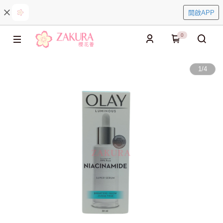
開啟APP
0
1
/
4