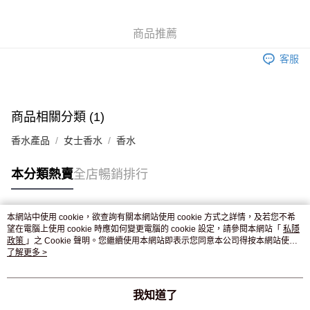
WeChat Pay
商品推薦
送貨方式
客服
JD京東物流，訂單確認發貨後2-4個工作天送達
運費表
滿 HK$250.00 或以上免運費
商品相關分類 (1)
香水產品
女士香水
香水
本分類熱賣
全店暢銷排行
本網站中使用 cookie，欲查詢有關本網站使用 cookie 方式之詳情，及若您不希
熱門標籤
望在電腦上使用 cookie 時應如何變更電腦的 cookie 設定，請參閱本網站「
私隱
政策
」之 Cookie 聲明。您繼續使用本網站即表示您同意本公司得按本網站使用
條款之 Cookie 聲明使用 cookie。
了解更多 >
熱銷排行
最新商品
人氣推薦
我知道了