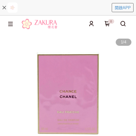
開啟APP
0
1
/
4