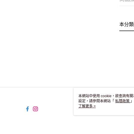
本分類
本網站中使用 cookie，欲查詢有關
設定，請參閱本網站「
私隱政策
」
用 cookie。
了解更多 >