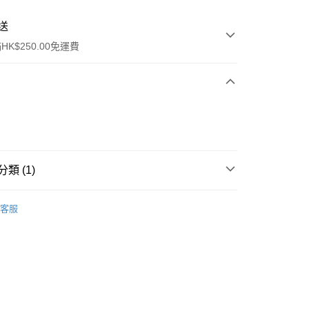
送
K$250.00免運費
類 (1)
ay
口罩
3D立體口罩
客服
流，訂單確認發貨後2-4個工作天送達
運費表
50.00 或以上免運費