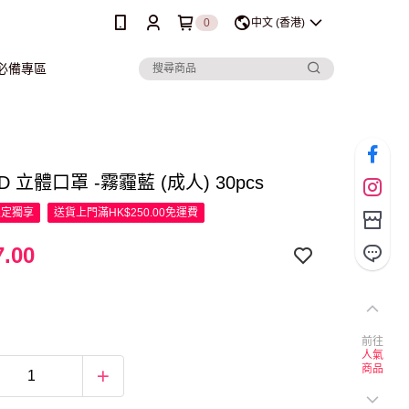
0
中文 (香港)
行必備專區
D 立體口罩 -霧霾藍 (成人) 30pcs
限定
獨享
送貨上門滿HK$250.00免運費
.00
前往
人氣
商品