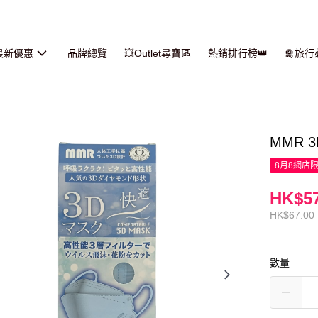
最新優惠
品牌總覽
💥Outlet尋寶區
熱銷排行榜👑
🛅旅
MMR 3
8月8網店
HK$57
HK$67.00
數量