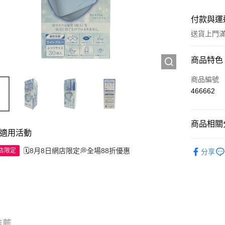
付款與運
送貨上門滿H
付款方式
商品特色
信用卡
商品編號
466662
Apple Pay
AlipayHK
商品相關分
適用活動
WeChat P
抗疫產品
🗓️8月8日網店限定💭全場88折優惠
網店限定
分享
送貨方式
JD京東物
滿 HK$2
推薦