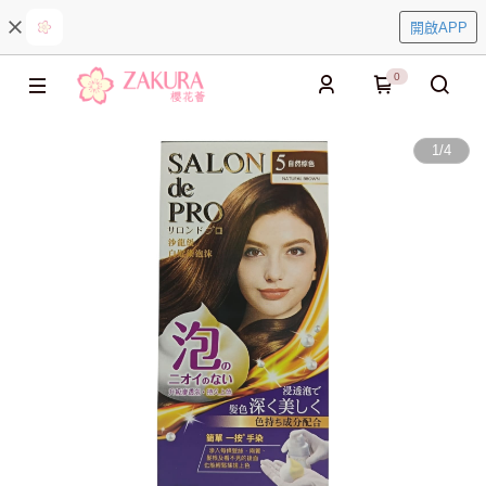
開啟APP
0
1
/
4