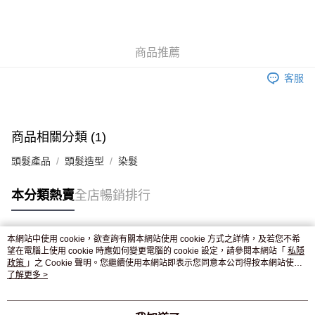
AlipayHK
WeChat Pay
商品推薦
送貨方式
客服
JD京東物流，訂單確認發貨後2-4個工作天送達
運費表
滿 HK$250.00 或以上免運費
商品相關分類 (1)
頭髮產品
頭髮造型
染髮
本分類熱賣
全店暢銷排行
本網站中使用 cookie，欲查詢有關本網站使用 cookie 方式之詳情，及若您不希
熱門標籤
望在電腦上使用 cookie 時應如何變更電腦的 cookie 設定，請參閱本網站「
私隱
政策
」之 Cookie 聲明。您繼續使用本網站即表示您同意本公司得按本網站使用
條款之 Cookie 聲明使用 cookie。
了解更多 >
熱銷排行
最新商品
人氣推薦