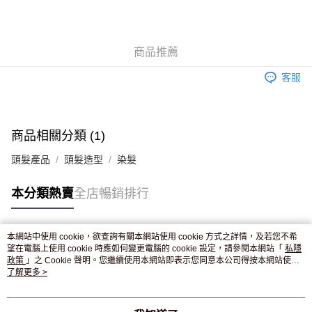
AlipayHK
WeChat Pay
商品推薦
送貨方式
客服
JD京東物流，訂單確認發貨後2-4個工作天送達
運費表
滿 HK$250.00 或以上免運費
商品相關分類 (1)
頭髮產品
頭髮造型
染髮
本分類熱賣
全店暢銷排行
本網站中使用 cookie，欲查詢有關本網站使用 cookie 方式之詳情，及若您不希
熱門標籤
望在電腦上使用 cookie 時應如何變更電腦的 cookie 設定，請參閱本網站「
私隱
政策
」之 Cookie 聲明。您繼續使用本網站即表示您同意本公司得按本網站使用
條款之 Cookie 聲明使用 cookie。
了解更多 >
熱銷排行
最新商品
人氣推薦