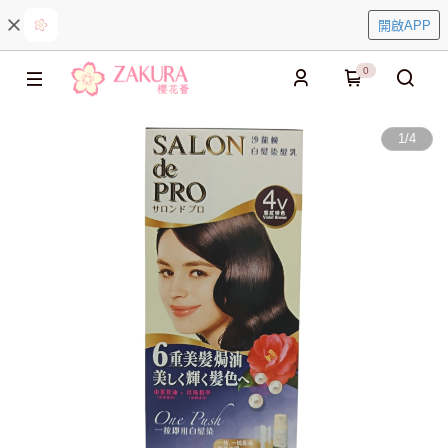
開啟APP
0
1
/
4