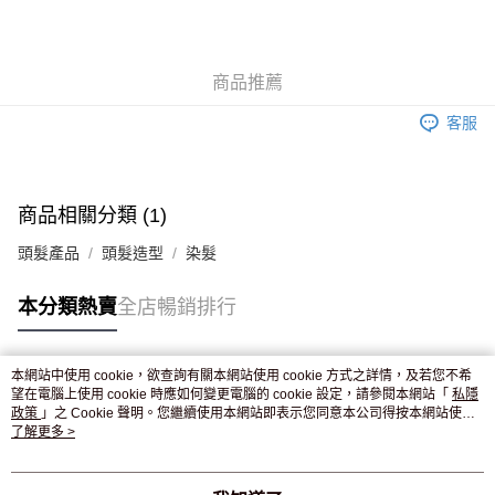
AlipayHK
WeChat Pay
商品推薦
送貨方式
客服
JD京東物流，訂單確認發貨後2-4個工作天送達
運費表
滿 HK$250.00 或以上免運費
商品相關分類 (1)
頭髮產品
頭髮造型
染髮
本分類熱賣
全店暢銷排行
本網站中使用 cookie，欲查詢有關本網站使用 cookie 方式之詳情，及若您不希
熱門標籤
望在電腦上使用 cookie 時應如何變更電腦的 cookie 設定，請參閱本網站「
私隱
政策
」之 Cookie 聲明。您繼續使用本網站即表示您同意本公司得按本網站使用
條款之 Cookie 聲明使用 cookie。
了解更多 >
熱銷排行
最新商品
人氣推薦