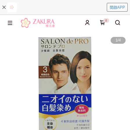
開啟APP
0
1
/
4