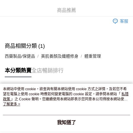
WeChat Pay
商品推薦
送貨方式
客服
JD京東物流，訂單確認發貨後2-4個工作天送達
運費表
滿 HK$250.00 或以上免運費
商品相關分類 (1)
西藥製品/保健品
美肌養顏及纖體修身
體重管理
本分類熱賣
全店暢銷排行
本網站中使用 cookie，欲查詢有關本網站使用 cookie 方式之詳情，及若您不希
熱門標籤
望在電腦上使用 cookie 時應如何變更電腦的 cookie 設定，請參閱本網站「
私隱
政策
」之 Cookie 聲明。您繼續使用本網站即表示您同意本公司得按本網站使用
條款之 Cookie 聲明使用 cookie。
了解更多 >
熱銷排行
最新商品
人氣推薦
我知道了