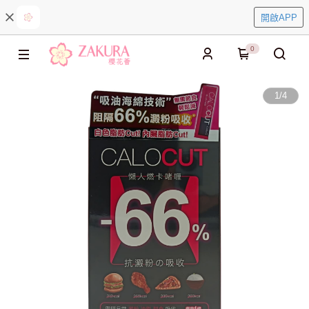
開啟APP
0
1
/
4