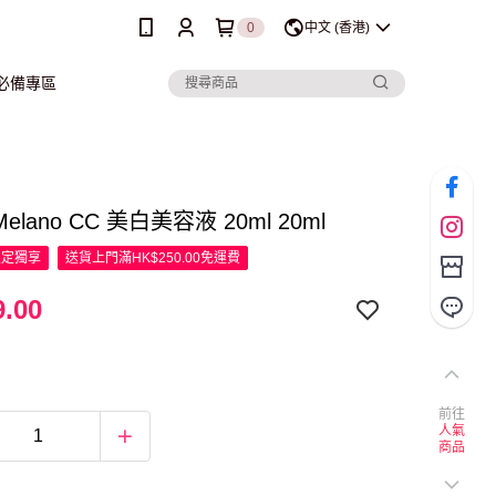
0
中文 (香港)
行必備專區
 Melano CC 美白美容液 20ml 20ml
限定
獨享
送貨上門滿HK$250.00免運費
.00
前往
人氣
商品