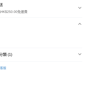
送
K$250.00免運費
類 (1)
ay
爽膚/噴霧
客服
流，訂單確認發貨後2-4個工作天送達
運費表
50.00 或以上免運費