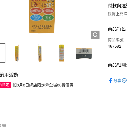
付款與運
送貨上門滿H
付款方式
商品特色
信用卡
商品編號
467592
Apple Pay
AlipayHK
商品相關分
WeChat P
適用活動
護膚保養
分享
🗓️8月8日網店限定💭全場88折優惠
網店限定
送貨方式
JD京東物
滿 HK$2
推薦