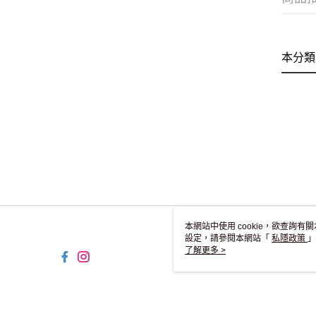
本分類
本網站中使用 cookie，欲查詢有關
設定，請參閱本網站「
私隱政策
」
用 cookie。
了解更多 >