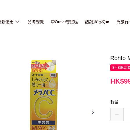
最新優惠
品牌總覽
💥Outlet尋寶區
熱銷排行榜👑
🛅旅
Rohto
8月8網店
HK$99
數量