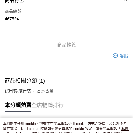
商品特色
信用卡
商品編號
Apple Pay
467594
AlipayHK
WeChat Pay
商品推薦
送貨方式
客服
JD京東物流，訂單確認發貨後2-4個工作天送達
運費表
滿 HK$250.00 或以上免運費
商品相關分類 (1)
試用裝/旅行裝
香水香薰
本分類熱賣
全店暢銷排行
本網站中使用 cookie，欲查詢有關本網站使用 cookie 方式之詳情，及若您不希
熱門標籤
望在電腦上使用 cookie 時應如何變更電腦的 cookie 設定，請參閱本網站「
私隱