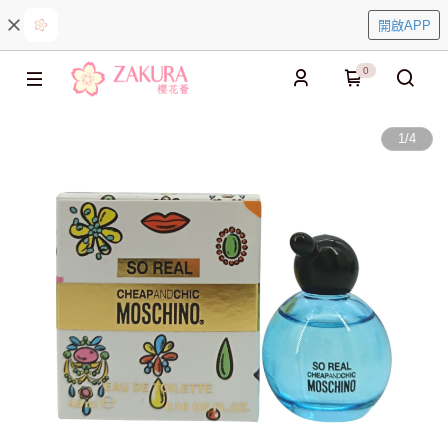
開啟APP
0
1
/
4