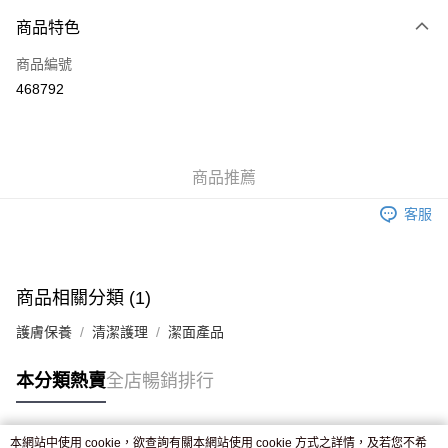
付款方式
商品特色
信用卡
商品編號
Apple Pay
468792
AlipayHK
WeChat Pay
商品推薦
送貨方式
客服
JD京東物流，訂單確認發貨後2-4個工作天送達
運費表
滿 HK$250.00 或以上免運費
商品相關分類 (1)
護膚保養
清潔護理
潔面產品
本分類熱賣
全店暢銷排行
本網站中使用 cookie，欲查詢有關本網站使用 cookie 方式之詳情，及若您不希