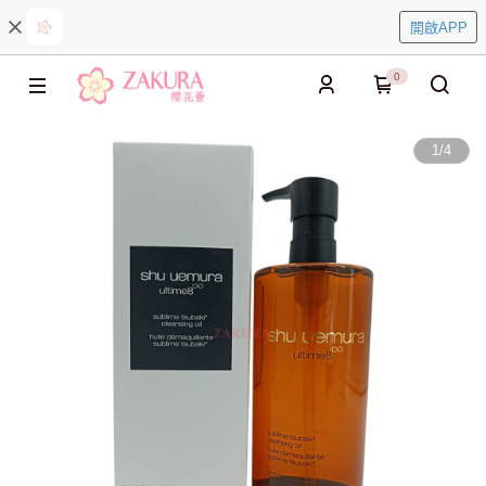
開啟APP
0
1
/
4