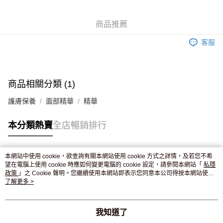
WeChat Pay
商品推薦
送貨方式
客服
JD京東物流，訂單確認發貨後2-4個工作天送達
運費表
滿 HK$250.00 或以上免運費
商品相關分類 (1)
護膚保養
面部精華
精華
本分類熱賣
全店暢銷排行
本網站中使用 cookie，欲查詢有關本網站使用 cookie 方式之詳情，及若您不希
熱門標籤
望在電腦上使用 cookie 時應如何變更電腦的 cookie 設定，請參閱本網站「
私隱
政策
」之 Cookie 聲明。您繼續使用本網站即表示您同意本公司得按本網站使用
條款之 Cookie 聲明使用 cookie。
了解更多 >
熱銷排行
最新商品
人氣推薦
我知道了