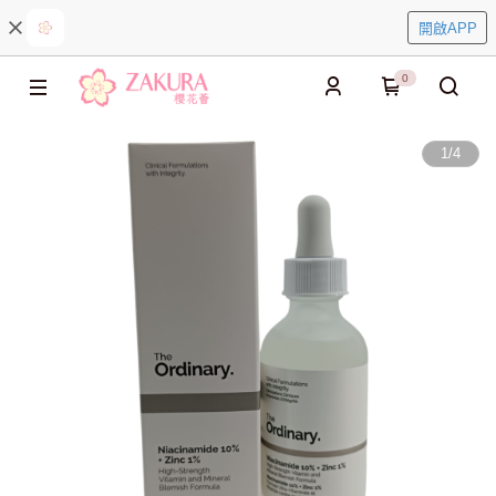
開啟APP
0
1
/
4