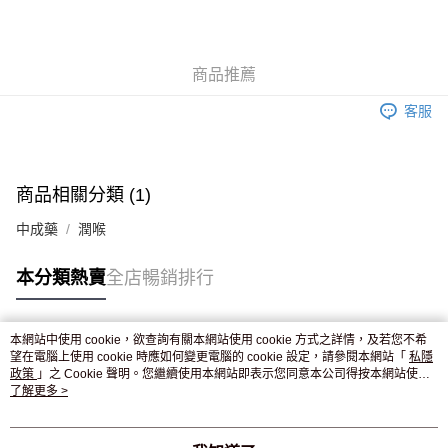
AlipayHK
WeChat Pay
商品推薦
送貨方式
客服
JD京東物流，訂單確認發貨後2-4個工作天送達
運費表
滿 HK$250.00 或以上免運費
商品相關分類 (1)
中成藥
潤喉
本分類熱賣
全店暢銷排行
本網站中使用 cookie，欲查詢有關本網站使用 cookie 方式之詳情，及若您不希
熱門標籤
望在電腦上使用 cookie 時應如何變更電腦的 cookie 設定，請參閱本網站「
私隱
政策
」之 Cookie 聲明。您繼續使用本網站即表示您同意本公司得按本網站使用
條款之 Cookie 聲明使用 cookie。
了解更多 >
熱銷排行
最新商品
人氣推薦