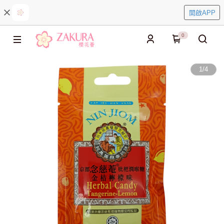
開啟APP
0
1
/
4