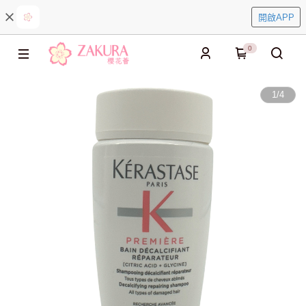
開啟APP
0
1
/
4