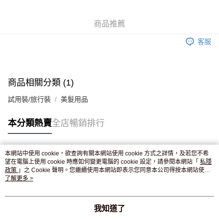
WeChat Pay
商品推薦
送貨方式
客服
JD京東物流，訂單確認發貨後2-4個工作天送達
運費表
滿 HK$250.00 或以上免運費
商品相關分類 (1)
試用裝/旅行裝
美髮用品
本分類熱賣
全店暢銷排行
本網站中使用 cookie，欲查詢有關本網站使用 cookie 方式之詳情，及若您不希
熱門標籤
望在電腦上使用 cookie 時應如何變更電腦的 cookie 設定，請參閱本網站「
私隱
政策
」之 Cookie 聲明。您繼續使用本網站即表示您同意本公司得按本網站使用
條款之 Cookie 聲明使用 cookie。
了解更多 >
熱銷排行
最新商品
人氣推薦
我知道了