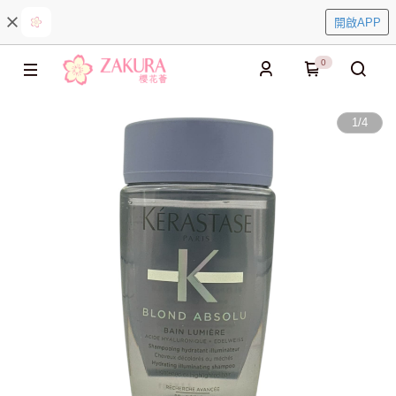
開啟APP
0
1
/
4