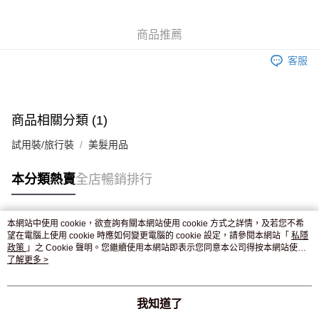
WeChat Pay
商品推薦
送貨方式
客服
JD京東物流，訂單確認發貨後2-4個工作天送達
運費表
滿 HK$250.00 或以上免運費
商品相關分類 (1)
試用裝/旅行裝
美髮用品
本分類熱賣
全店暢銷排行
本網站中使用 cookie，欲查詢有關本網站使用 cookie 方式之詳情，及若您不希
熱門標籤
望在電腦上使用 cookie 時應如何變更電腦的 cookie 設定，請參閱本網站「
私隱
政策
」之 Cookie 聲明。您繼續使用本網站即表示您同意本公司得按本網站使用
條款之 Cookie 聲明使用 cookie。
了解更多 >
熱銷排行
最新商品
人氣推薦
我知道了