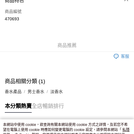
商品特色
信用卡
商品編號
Apple Pay
470693
AlipayHK
WeChat Pay
商品推薦
送貨方式
客服
JD京東物流，訂單確認發貨後2-4個工作天送達
運費表
滿 HK$250.00 或以上免運費
商品相關分類 (1)
香水產品
男士香水
淡香水
本分類熱賣
全店暢銷排行
本網站中使用 cookie，欲查詢有關本網站使用 cookie 方式之詳情，及若您不希
熱門標籤
望在電腦上使用 cookie 時應如何變更電腦的 cookie 設定，請參閱本網站「
私隱