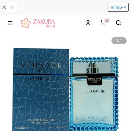
開啟APP
0
1
/
4