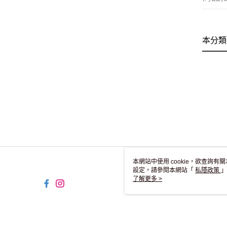
本分類
本網站中使用 cookie，欲查詢有關
設定，請參閱本網站「
私隱政策
」
用 cookie。
了解更多 >