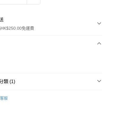
送
K$250.00免運費
類 (1)
ay
行裝
護膚保養
客服
流，訂單確認發貨後2-4個工作天送達
運費表
50.00 或以上免運費