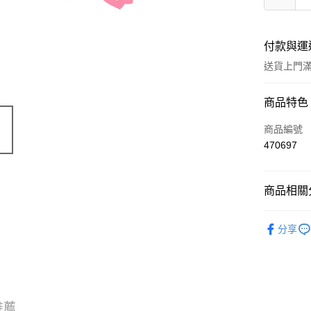
付款與運
送貨上門滿H
付款方式
商品特色
信用卡
商品編號
470697
Apple Pay
AlipayHK
商品相關分
WeChat P
試用裝/旅
分享
送貨方式
JD京東物
滿 HK$2
推薦