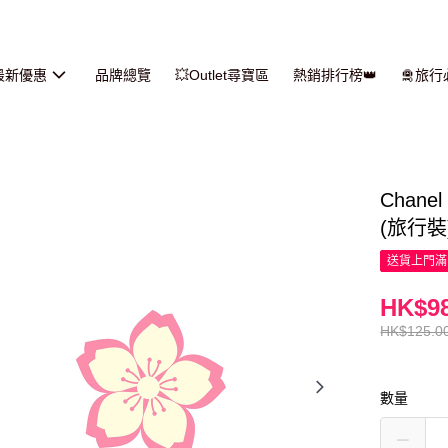
最新優惠
品牌總覽
💥Outlet尋寶區
熱銷排行榜👑
🛅旅
Chan
(旅行裝)
送貨上門滿H
HK$98
HK$125.0
數量