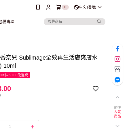
0
中文 (香港)
行必備專區
el 香奈兒 Sublimage全效再生活膚爽膚水
 10ml
K$250.00免運費
.00
0
前往
人氣
商品