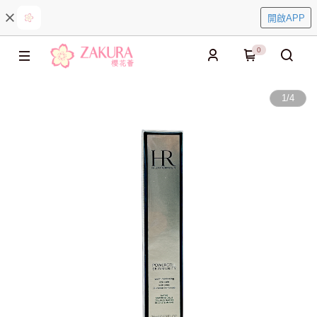
開啟APP
0
1
/
4