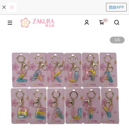
開啟APP
0
1
/
5