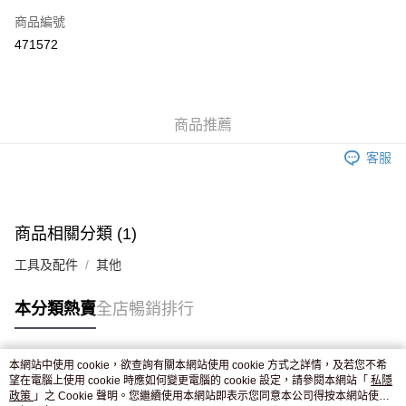
商品編號
Apple Pay
471572
AlipayHK
WeChat Pay
商品推薦
送貨方式
客服
JD京東物流，訂單確認發貨後2-4個工作天送達
運費表
滿 HK$250.00 或以上免運費
商品相關分類 (1)
工具及配件
其他
本分類熱賣
全店暢銷排行
本網站中使用 cookie，欲查詢有關本網站使用 cookie 方式之詳情，及若您不希
熱門標籤
望在電腦上使用 cookie 時應如何變更電腦的 cookie 設定，請參閱本網站「
私隱
政策
」之 Cookie 聲明。您繼續使用本網站即表示您同意本公司得按本網站使用