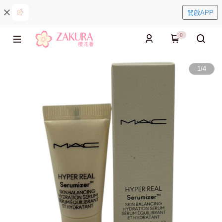
開啟APP
0
1
/
4