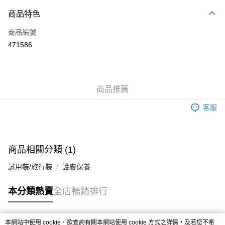
付款方式
商品特色
信用卡
商品編號
Apple Pay
471586
AlipayHK
WeChat Pay
商品推薦
送貨方式
客服
JD京東物流，訂單確認發貨後2-4個工作天送達
運費表
滿 HK$250.00 或以上免運費
商品相關分類 (1)
試用裝/旅行裝
護膚保養
本分類熱賣
全店暢銷排行
本網站中使用 cookie，欲查詢有關本網站使用 cookie 方式之詳情，及若您不希