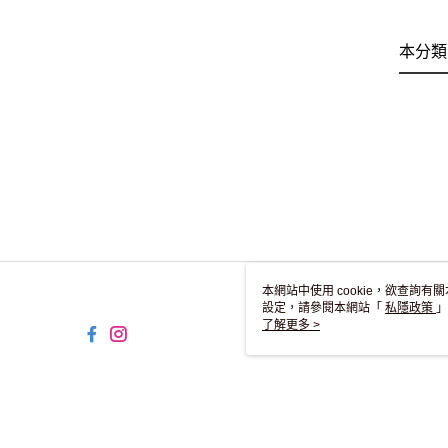
本分類
本網站中使用 cookie，欲查詢有關
設定，請參閱本網站「
私隱政策
」
用 cookie。
了解更多 >