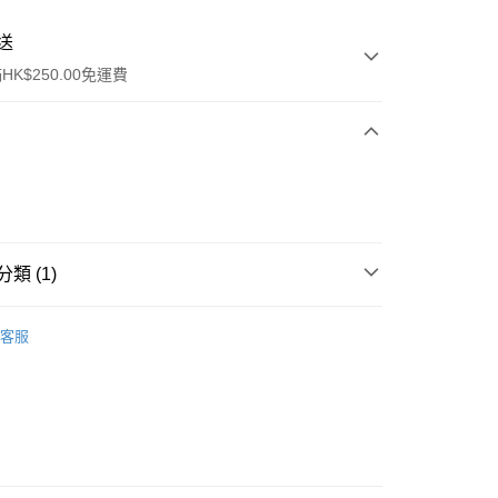
送
K$250.00免運費
類 (1)
ay
行裝
護膚保養
客服
流，訂單確認發貨後2-4個工作天送達
運費表
50.00 或以上免運費