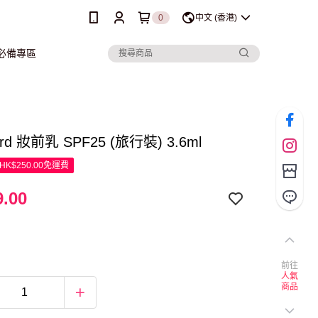
0
中文 (香港)
行必備專區
ord 妝前乳 SPF25 (旅行裝) 3.6ml
K$250.00免運費
.00
前往
人氣
商品