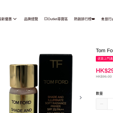
最新優惠
品牌總覽
💥Outlet尋寶區
熱銷排行榜👑
🛅旅
Tom F
送貨上門滿H
HK$29
HK$96.00
數量