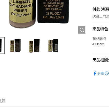
付款與運
送貨上門滿H
付款方式
商品特色
信用卡
商品編號
471592
Apple Pay
AlipayHK
商品相關分
WeChat P
試用裝/旅
分享
送貨方式
JD京東物
滿 HK$2
推薦