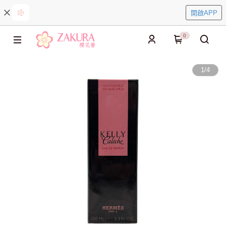
開啟APP
0
1
/
4