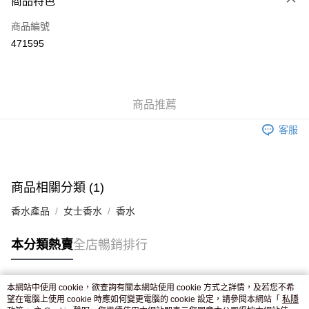
商品特色
信用卡
商品編號
Apple Pay
471595
AlipayHK
WeChat Pay
商品推薦
送貨方式
客服
JD京東物流，訂單確認發貨後2-4個工作天送達
運費表
滿 HK$250.00 或以上免運費
商品相關分類 (1)
香水產品
女士香水
香水
本分類熱賣
全店暢銷排行
本網站中使用 cookie，欲查詢有關本網站使用 cookie 方式之詳情，及若您不希
熱門標籤
望在電腦上使用 cookie 時應如何變更電腦的 cookie 設定，請參閱本網站「
私隱