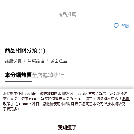
WeChat Pay
商品推薦
送貨方式
客服
JD京東物流，訂單確認發貨後2-4個工作天送達
運費表
滿 HK$250.00 或以上免運費
商品相關分類 (1)
護膚保養
清潔護理
潔面產品
本分類熱賣
全店暢銷排行
本網站中使用 cookie，欲查詢有關本網站使用 cookie 方式之詳情，及若您不希
熱門標籤
望在電腦上使用 cookie 時應如何變更電腦的 cookie 設定，請參閱本網站「
私隱
政策
」之 Cookie 聲明。您繼續使用本網站即表示您同意本公司得按本網站使用
條款之 Cookie 聲明使用 cookie。
了解更多 >
熱銷排行
最新商品
人氣推薦
我知道了