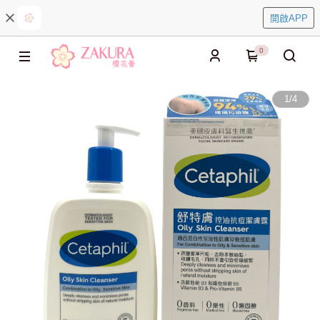
開啟APP
0
1
/
4