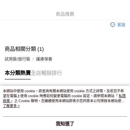
WeChat Pay
商品推薦
送貨方式
客服
JD京東物流，訂單確認發貨後2-4個工作天送達
運費表
滿 HK$250.00 或以上免運費
商品相關分類 (1)
試用裝/旅行裝
護膚保養
本分類熱賣
全店暢銷排行
本網站中使用 cookie，欲查詢有關本網站使用 cookie 方式之詳情，及若您不希
熱門標籤
望在電腦上使用 cookie 時應如何變更電腦的 cookie 設定，請參閱本網站「
私隱
政策
」之 Cookie 聲明。您繼續使用本網站即表示您同意本公司得按本網站使用
條款之 Cookie 聲明使用 cookie。
了解更多 >
熱銷排行
最新商品
人氣推薦
我知道了