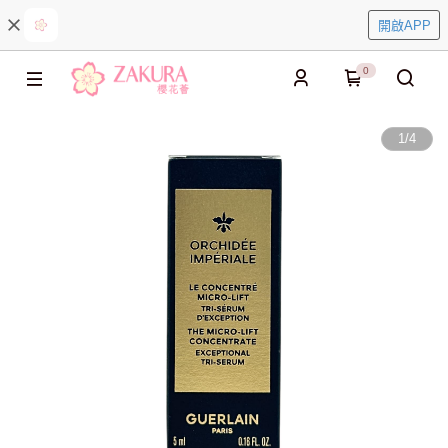
開啟APP
0
1
/
4