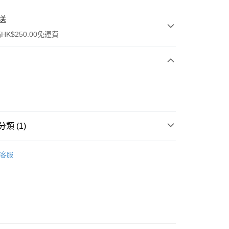
送
K$250.00免運費
類 (1)
ay
爽膚/噴霧
客服
流，訂單確認發貨後2-4個工作天送達
運費表
50.00 或以上免運費