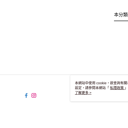
本分類
本網站中使用 cookie，欲查詢有關
設定，請參閱本網站「
私隱政策
」
用 cookie。
了解更多 >