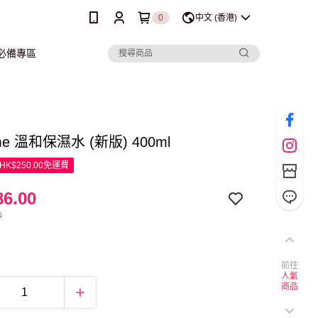
0
中文 (香港)
行必備專區
me 溫和保濕水 (新版) 400ml
K$250.00免運費
6.00
0
前往
人氣
商品