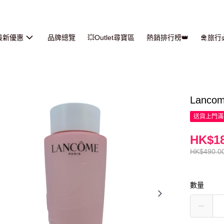
最新優惠
品牌總覽
💥Outlet尋寶區
熱銷排行榜👑
🛅旅
Lanco
送貨上門滿H
HK$18
HK$490.0
數量