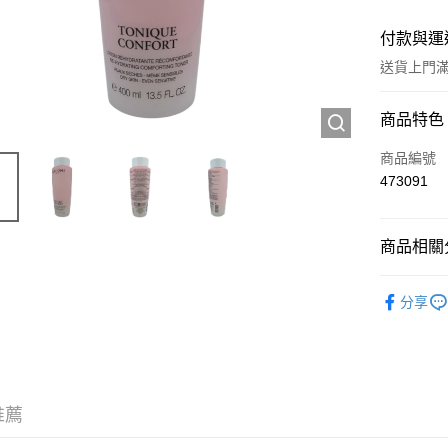
付款與運
送貨上門滿H
付款方式
商品特色
信用卡
商品編號
473091
Apple Pay
AlipayHK
商品相關分
WeChat P
護膚保養
分享
送貨方式
JD京東物
滿 HK$2
推薦