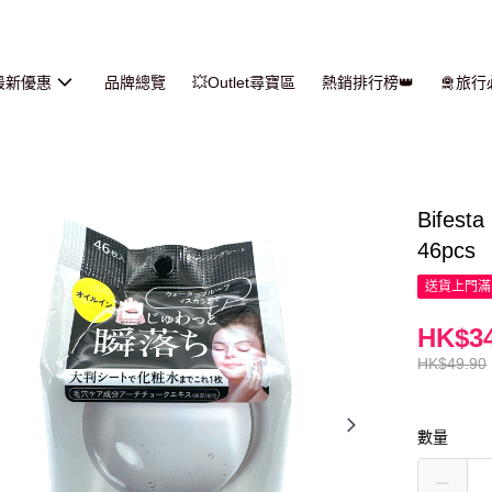
最新優惠
品牌總覽
💥Outlet尋寶區
熱銷排行榜👑
🛅旅
Bife
46pcs
送貨上門滿H
HK$34
HK$49.90
數量