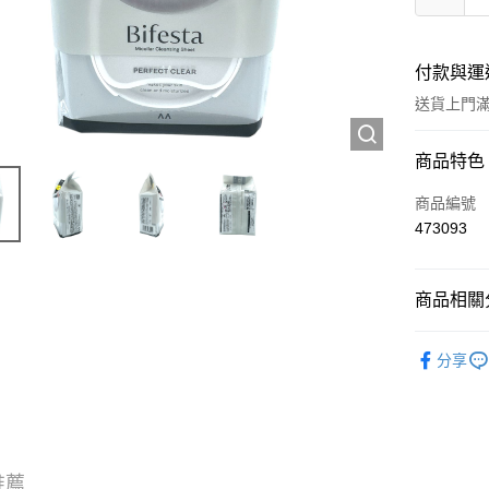
付款與運
送貨上門滿H
付款方式
商品特色
信用卡
商品編號
473093
Apple Pay
AlipayHK
商品相關分
WeChat P
彩妝產品
分享
送貨方式
JD京東物
滿 HK$2
推薦