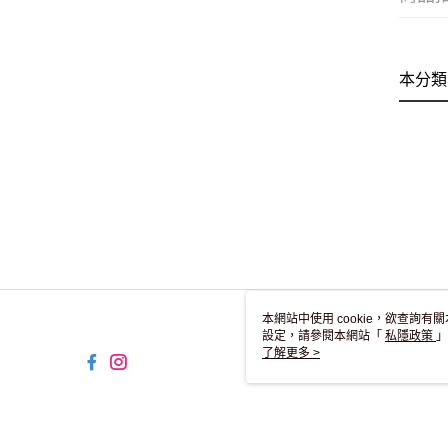
本分類
本網站中使用 cookie，欲查詢有關
設定，請參閱本網站「
私隱政策
」
用 cookie。
了解更多 >