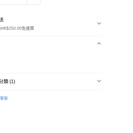
送
K$250.00免運費
類 (1)
ay
卸妝產品
面部卸妝液
客服
流，訂單確認發貨後2-4個工作天送達
運費表
50.00 或以上免運費