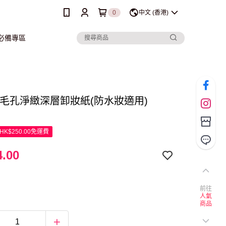
0
中文 (香港)
行必備專區
sta 毛孔淨緻深層卸妝紙(防水妝適用)
K$250.00免運費
.00
前往
人氣
商品