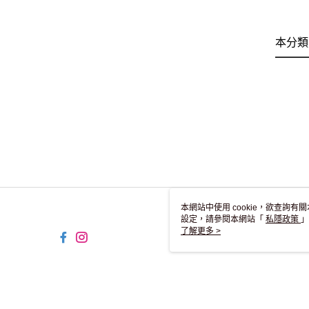
本分類
本網站中使用 cookie，欲查詢有關
設定，請參閱本網站「
私隱政策
」
用 cookie。
了解更多 >