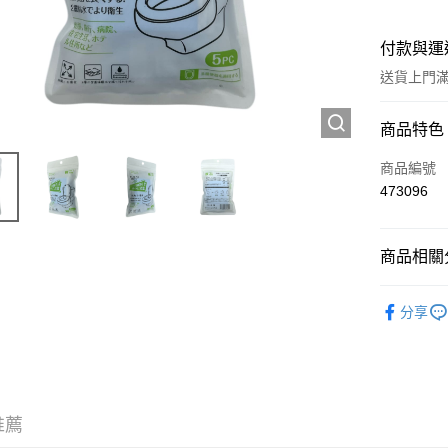
付款與運
送貨上門滿H
付款方式
商品特色
信用卡
商品編號
473096
Apple Pay
AlipayHK
商品相關分
WeChat P
抗疫產品
分享
送貨方式
JD京東物
滿 HK$2
推薦