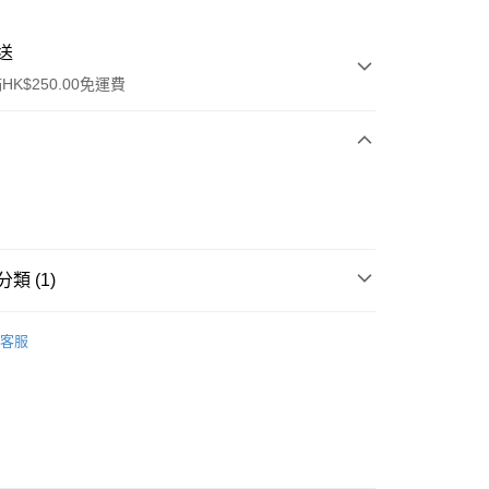
送
K$250.00免運費
類 (1)
ay
其他
清潔用品
客服
流，訂單確認發貨後2-4個工作天送達
運費表
50.00 或以上免運費