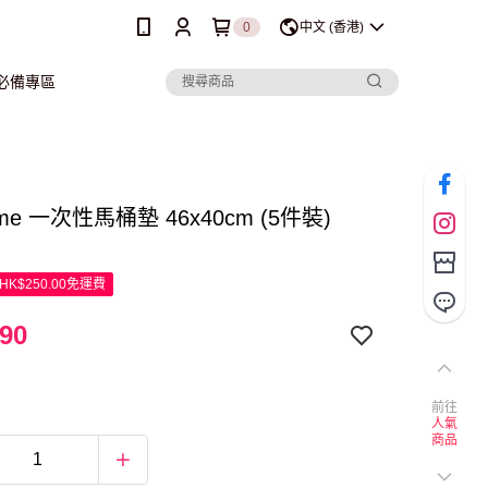
0
中文 (香港)
行必備專區
Home 一次性馬桶墊 46x40cm (5件裝)
K$250.00免運費
90
前往
人氣
商品