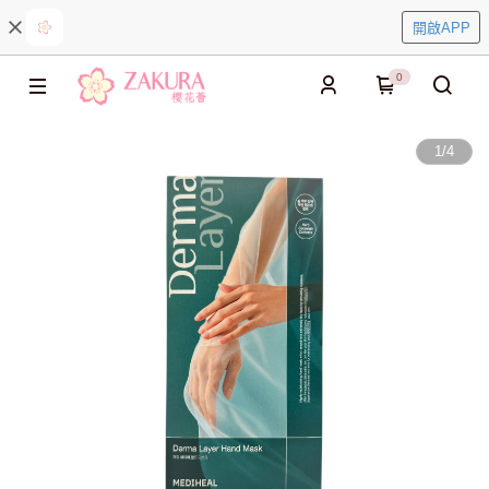
開啟APP
0
1
/
4