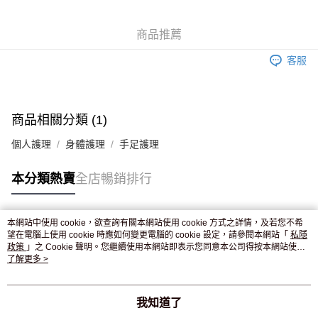
WeChat Pay
商品推薦
送貨方式
客服
JD京東物流，訂單確認發貨後2-4個工作天送達
運費表
滿 HK$250.00 或以上免運費
商品相關分類 (1)
個人護理
身體護理
手足護理
本分類熱賣
全店暢銷排行
本網站中使用 cookie，欲查詢有關本網站使用 cookie 方式之詳情，及若您不希
熱門標籤
望在電腦上使用 cookie 時應如何變更電腦的 cookie 設定，請參閱本網站「
私隱
政策
」之 Cookie 聲明。您繼續使用本網站即表示您同意本公司得按本網站使用
條款之 Cookie 聲明使用 cookie。
了解更多 >
熱銷排行
最新商品
人氣推薦
我知道了