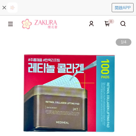
開啟APP
0
1
/
4