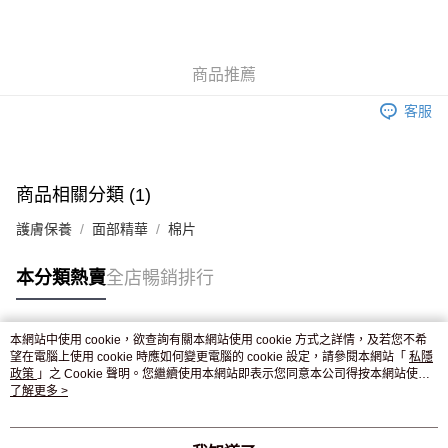
AlipayHK
WeChat Pay
商品推薦
送貨方式
客服
JD京東物流，訂單確認發貨後2-4個工作天送達
運費表
滿 HK$250.00 或以上免運費
商品相關分類 (1)
護膚保養
面部精華
棉片
本分類熱賣
全店暢銷排行
本網站中使用 cookie，欲查詢有關本網站使用 cookie 方式之詳情，及若您不希
熱門標籤
望在電腦上使用 cookie 時應如何變更電腦的 cookie 設定，請參閱本網站「
私隱
政策
」之 Cookie 聲明。您繼續使用本網站即表示您同意本公司得按本網站使用
條款之 Cookie 聲明使用 cookie。
了解更多 >
熱銷排行
最新商品
人氣推薦