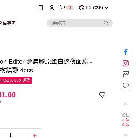
0
中文 (香港)
行必備專區
oon Editor 深層膠原蛋白過夜面膜 -
樹鎮靜 4pcs
K$250.00免運費
1.00
0
前往
人氣
商品