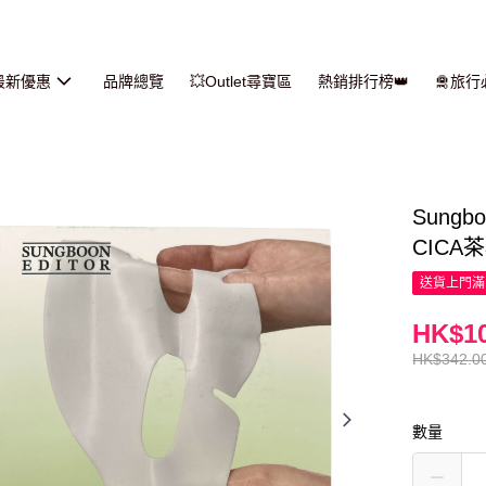
最新優惠
品牌總覽
💥Outlet尋寶區
熱銷排行榜👑
🛅旅
Sungb
CICA茶
送貨上門滿H
HK$10
HK$342.0
數量