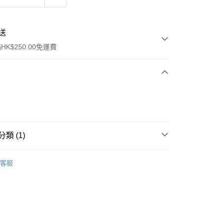
送
K$250.00免運費
類 (1)
ay
面膜
睡眠面膜
客服
流，訂單確認發貨後2-4個工作天送達
運費表
50.00 或以上免運費