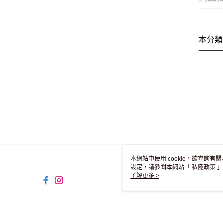
本分類
本網站中使用 cookie，欲查詢有關
設定，請參閱本網站「
私隱政策
」
用 cookie。
了解更多 >