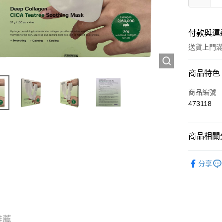
付款與運
送貨上門滿H
付款方式
商品特色
信用卡
商品編號
473118
Apple Pay
AlipayHK
商品相關分
WeChat P
護膚保養
分享
送貨方式
JD京東物
滿 HK$2
推薦