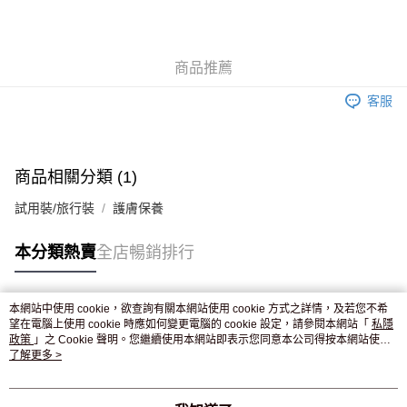
AlipayHK
WeChat Pay
商品推薦
送貨方式
客服
JD京東物流，訂單確認發貨後2-4個工作天送達
運費表
滿 HK$250.00 或以上免運費
商品相關分類 (1)
試用裝/旅行裝
護膚保養
本分類熱賣
全店暢銷排行
本網站中使用 cookie，欲查詢有關本網站使用 cookie 方式之詳情，及若您不希
熱門標籤
望在電腦上使用 cookie 時應如何變更電腦的 cookie 設定，請參閱本網站「
私隱
政策
」之 Cookie 聲明。您繼續使用本網站即表示您同意本公司得按本網站使用
條款之 Cookie 聲明使用 cookie。
了解更多 >
熱銷排行
最新商品
人氣推薦