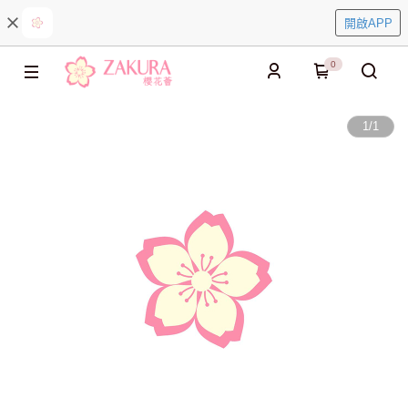
開啟APP
0
1
/
1