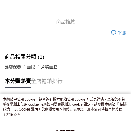
AlipayHK
WeChat Pay
商品推薦
送貨方式
客服
JD京東物流，訂單確認發貨後2-4個工作天送達
運費表
滿 HK$250.00 或以上免運費
商品相關分類 (1)
護膚保養
面膜
片裝面膜
本分類熱賣
全店暢銷排行
本網站中使用 cookie，欲查詢有關本網站使用 cookie 方式之詳情，及若您不希
熱門標籤
望在電腦上使用 cookie 時應如何變更電腦的 cookie 設定，請參閱本網站「
私隱
政策
」之 Cookie 聲明。您繼續使用本網站即表示您同意本公司得按本網站使用
條款之 Cookie 聲明使用 cookie。
了解更多 >
熱銷排行
最新商品
人氣推薦