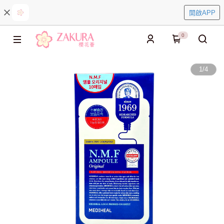
開啟APP
0
1
/
4