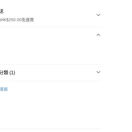
送
K$250.00免運費
類 (1)
ay
頭髮造型
染髮
客服
流，訂單確認發貨後2-4個工作天送達
運費表
50.00 或以上免運費