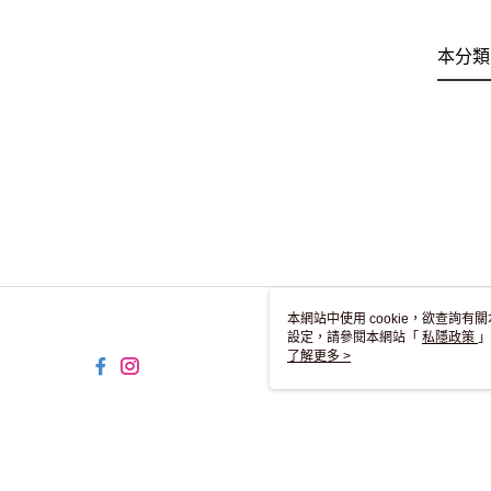
本分類
本網站中使用 cookie，欲查詢有關
設定，請參閱本網站「
私隱政策
」
用 cookie。
了解更多 >