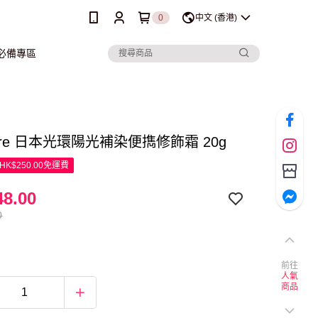
0
中文 (香港)
行必備專區
pure 日本光環陽光補染便擕修飾霜 20g
K$250.00免運費
8.00
0
前往
人氣
商品