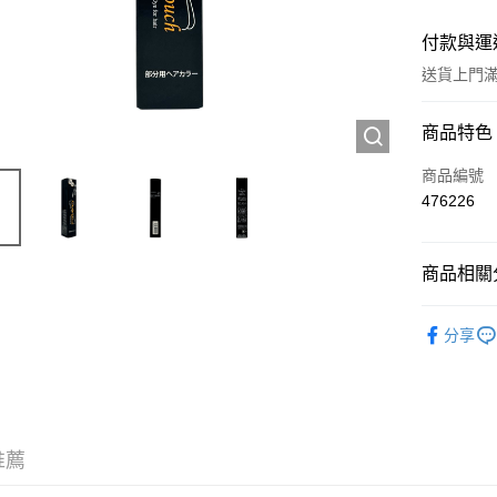
付款與運
送貨上門滿H
付款方式
商品特色
信用卡
商品編號
476226
Apple Pay
AlipayHK
商品相關分
WeChat P
頭髮產品
分享
送貨方式
JD京東物
滿 HK$2
推薦