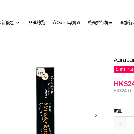
最新優惠
品牌總覽
💥Outlet尋寶區
熱銷排行榜👑
🛅旅
Aura
送貨上門滿H
HK$24
HK$249.0
數量