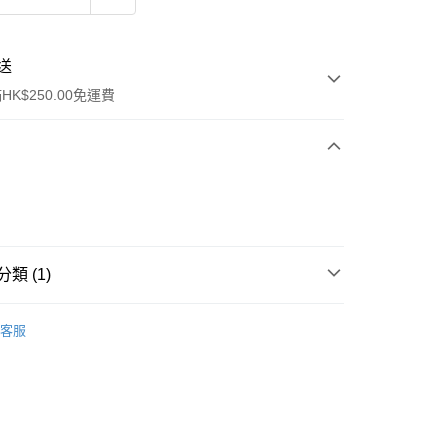
送
K$250.00免運費
類 (1)
ay
防曬護理
防曬乳/霜
客服
流，訂單確認發貨後2-4個工作天送達
運費表
50.00 或以上免運費