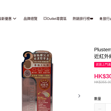
最新優惠
品牌總覽
💥Outlet尋寶區
熱銷排行榜👑
🛅旅
Plus
近紅外線
送貨上門滿H
HK$30
HK$355.0
數量