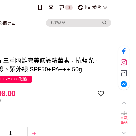
0
中文 (香港)
行必備專區
tem 三重隔離完美修護精華素 - 抗藍光、
、紫外線 SPF50+PA+++ 50g
K$250.00免運費
8.00
0
前往
人氣
商品