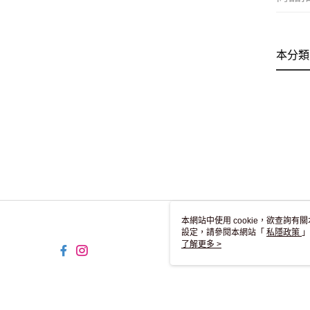
本分類
本網站中使用 cookie，欲查詢有關
設定，請參閱本網站「
私隱政策
」
用 cookie。
了解更多 >