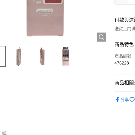
付款與運
送貨上門滿H
付款方式
商品特色
信用卡
商品編號
476228
Apple Pay
AlipayHK
商品相關分
WeChat P
護膚保養
分享
送貨方式
JD京東物
滿 HK$2
推薦