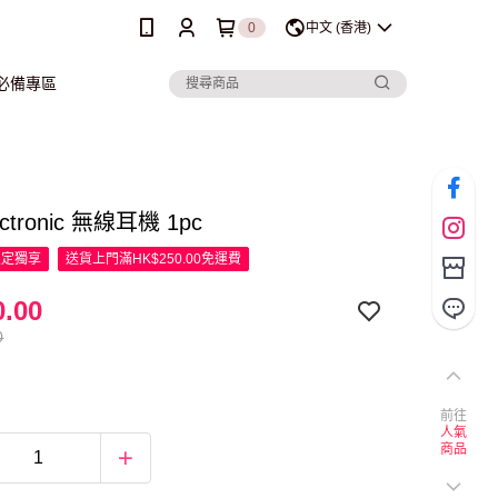
0
中文 (香港)
行必備專區
ectronic 無線耳機 1pc
限定
獨享
送貨上門滿HK$250.00免運費
.00
0
前往
人氣
商品