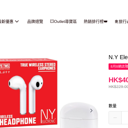
最新優惠
品牌總覽
💥Outlet尋寶區
熱銷排行榜👑
🛅旅
N.Y El
8月8網店
HK$40
HK$229.0
數量