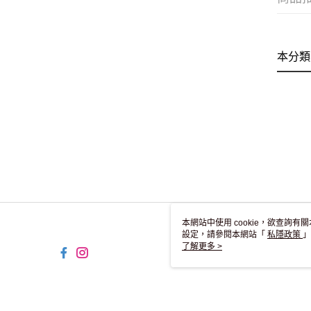
本分類
本網站中使用 cookie，欲查詢有關
設定，請參閱本網站「
私隱政策
」
用 cookie。
了解更多 >