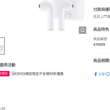
付款與運
送貨上門滿H
付款方式
商品特色
信用卡
商品編號
476509
Apple Pay
AlipayHK
商品相關分
適用活動
WeChat P
工具及配
🗓️8月8日網店限定💭全場88折優惠
網店限定
分享
送貨方式
JD京東物
滿 HK$2
推薦