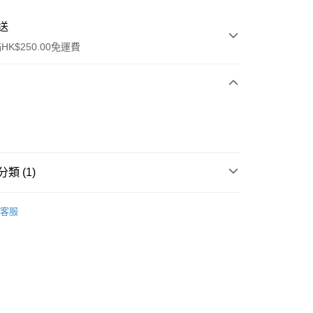
送
K$250.00免運費
類 (1)
ay
件
其他
客服
流，訂單確認發貨後2-4個工作天送達
運費表
50.00 或以上免運費