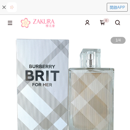
開啟APP
0
1
/
4