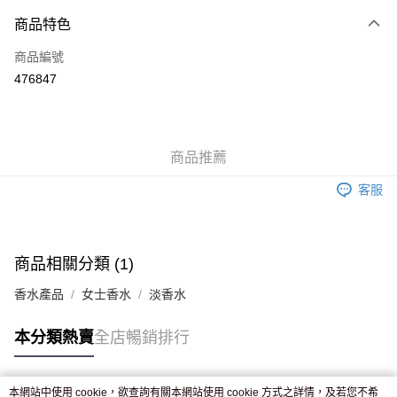
付款方式
商品特色
信用卡
商品編號
Apple Pay
476847
AlipayHK
WeChat Pay
商品推薦
送貨方式
客服
JD京東物流，訂單確認發貨後2-4個工作天送達
運費表
滿 HK$250.00 或以上免運費
商品相關分類 (1)
香水產品
女士香水
淡香水
本分類熱賣
全店暢銷排行
本網站中使用 cookie，欲查詢有關本網站使用 cookie 方式之詳情，及若您不希