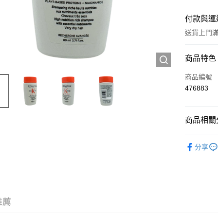
付款與運
送貨上門滿H
付款方式
商品特色
信用卡
商品編號
476883
Apple Pay
AlipayHK
商品相關分
WeChat P
試用裝/旅
分享
送貨方式
JD京東物
滿 HK$2
推薦