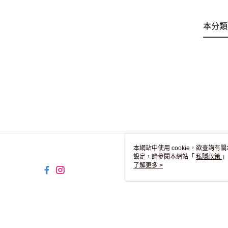
本分類
本網站中使用 cookie，欲查詢有關
設定，請參閱本網站「
私隱政策
」
用 cookie。
了解更多 >