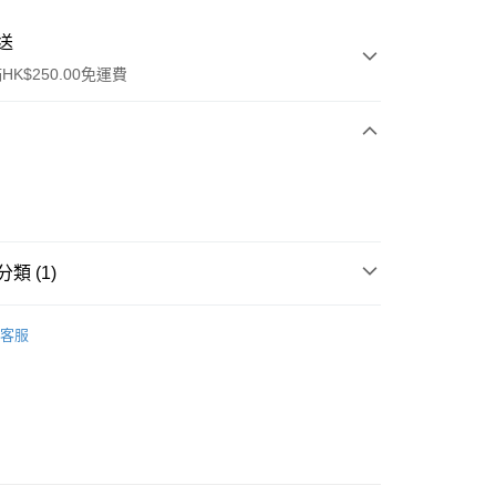
送
K$250.00免運費
類 (1)
ay
行裝
美髮用品
客服
流，訂單確認發貨後2-4個工作天送達
運費表
50.00 或以上免運費