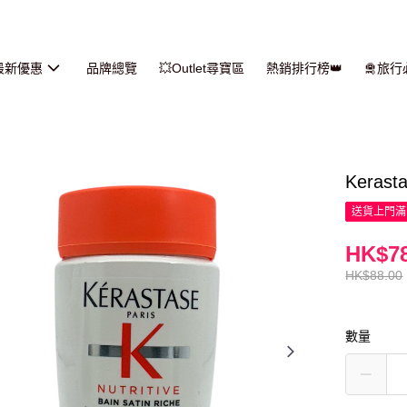
最新優惠
品牌總覽
💥Outlet尋寶區
熱銷排行榜👑
🛅旅
Keras
送貨上門滿H
HK$78
HK$88.00
數量