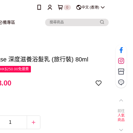
0
中文 (香港)
行必備專區
tase 深度滋養浴髮乳 (旅行裝) 80ml
K$250.00免運費
.00
前往
人氣
商品