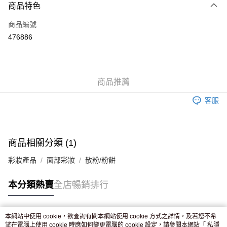
商品特色
信用卡
商品編號
Apple Pay
476886
AlipayHK
WeChat Pay
商品推薦
送貨方式
客服
JD京東物流，訂單確認發貨後2-4個工作天送達
運費表
滿 HK$250.00 或以上免運費
商品相關分類 (1)
彩妝產品
面部彩妝
散粉/粉餅
本分類熱賣
全店暢銷排行
本網站中使用 cookie，欲查詢有關本網站使用 cookie 方式之詳情，及若您不希
熱門標籤
望在電腦上使用 cookie 時應如何變更電腦的 cookie 設定，請參閱本網站「
私隱