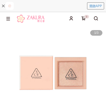
開啟APP
0
1
/
3