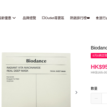
最新優惠
品牌總覽
💥Outlet尋寶區
熱銷排行榜👑
🛅旅
Bioda
8月8網店
HK$95
HK$165.0
數量