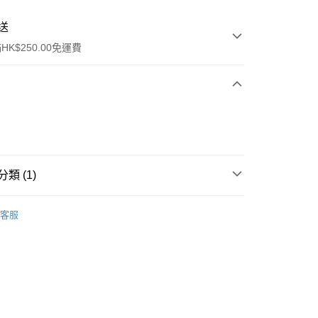
送
K$250.00免運費
類 (1)
ay
面膜
片裝面膜
客服
流，訂單確認發貨後2-4個工作天送達
運費表
50.00 或以上免運費