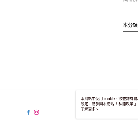
本分類
本網站中使用 cookie，欲查詢有關
設定，請參閱本網站「
私隱政策
」
用 cookie。
了解更多 >