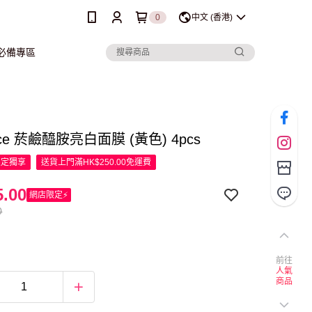
0
中文 (香港)
行必備專區
nce 菸鹼醯胺亮白面膜 (黃色) 4pcs
限定
獨享
送貨上門滿HK$250.00免運費
.00
網店限定⚡
0
前往
人氣
商品