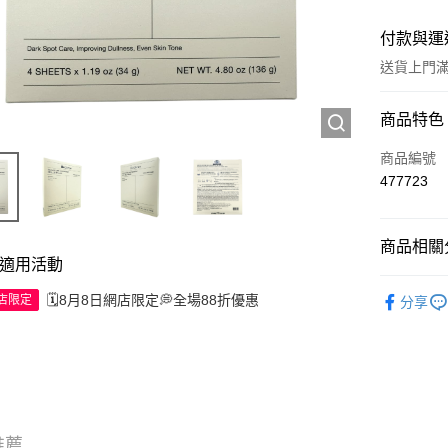
付款與運
送貨上門滿H
付款方式
商品特色
信用卡
商品編號
477723
Apple Pay
AlipayHK
商品相關分
適用活動
WeChat P
護膚保養
🗓️8月8日網店限定💭全場88折優惠
網店限定
分享
送貨方式
JD京東物
滿 HK$2
推薦