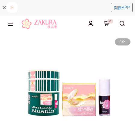
開啟APP
0
1
/
8