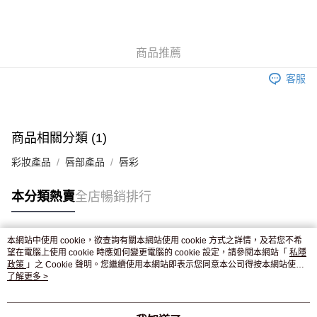
AlipayHK
WeChat Pay
商品推薦
送貨方式
客服
JD京東物流，訂單確認發貨後2-4個工作天送達
運費表
滿 HK$250.00 或以上免運費
商品相關分類 (1)
彩妝產品
唇部產品
唇彩
本分類熱賣
全店暢銷排行
本網站中使用 cookie，欲查詢有關本網站使用 cookie 方式之詳情，及若您不希
熱門標籤
望在電腦上使用 cookie 時應如何變更電腦的 cookie 設定，請參閱本網站「
私隱
政策
」之 Cookie 聲明。您繼續使用本網站即表示您同意本公司得按本網站使用
條款之 Cookie 聲明使用 cookie。
了解更多 >
熱銷排行
最新商品
人氣推薦