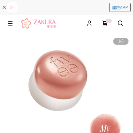
開啟APP
0
1
/
6