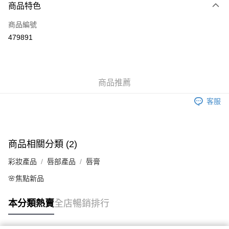
商品特色
信用卡
商品編號
Apple Pay
479891
AlipayHK
WeChat Pay
商品推薦
送貨方式
客服
JD京東物流，訂單確認發貨後2-4個工作天送達
運費表
滿 HK$250.00 或以上免運費
商品相關分類 (2)
彩妝產品
唇部產品
唇膏
🌸焦點新品
本分類熱賣
全店暢銷排行