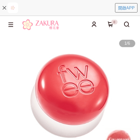
開啟APP
0
1
/
6