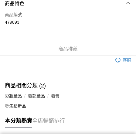
商品特色
信用卡
商品編號
Apple Pay
479893
AlipayHK
WeChat Pay
商品推薦
送貨方式
客服
JD京東物流，訂單確認發貨後2-4個工作天送達
運費表
滿 HK$250.00 或以上免運費
商品相關分類 (2)
彩妝產品
唇部產品
唇膏
🌸焦點新品
本分類熱賣
全店暢銷排行