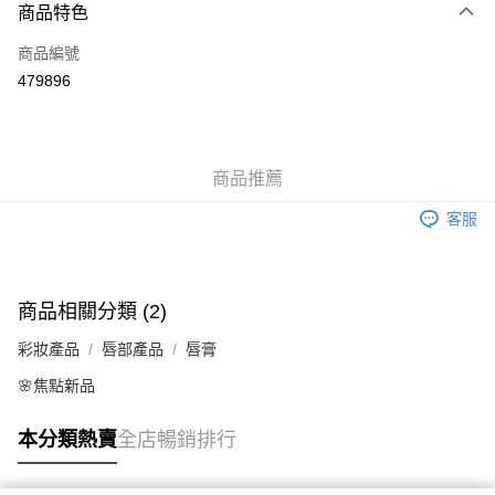
商品特色
信用卡
商品編號
Apple Pay
479896
AlipayHK
WeChat Pay
商品推薦
送貨方式
客服
JD京東物流，訂單確認發貨後2-4個工作天送達
運費表
滿 HK$250.00 或以上免運費
商品相關分類 (2)
彩妝產品
唇部產品
唇膏
🌸焦點新品
本分類熱賣
全店暢銷排行