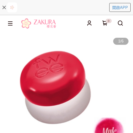
開啟APP
0
1
/
6