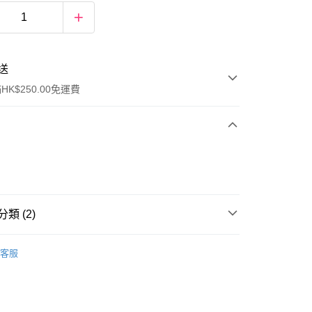
送
K$250.00免運費
類 (2)
ay
唇部產品
唇膏
客服
品
流，訂單確認發貨後2-4個工作天送達
運費表