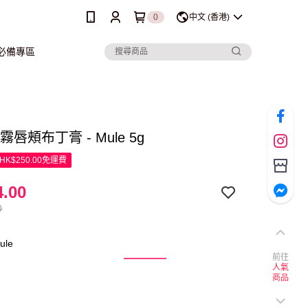
0
中文 (香港)
行必備專區
柔霧唇頰布丁膏 - Mule 5g
K$250.00免運費
.00
0
ule
前往
人氣
商品