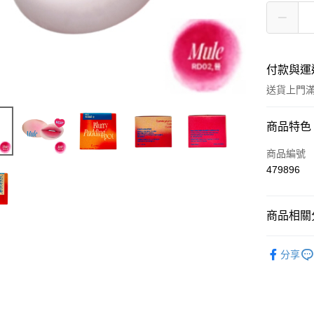
付款與運
送貨上門滿H
付款方式
商品特色
信用卡
商品編號
479896
Apple Pay
AlipayHK
商品相關分
WeChat P
彩妝產品
分享
🌸焦點新
送貨方式
JD京東物