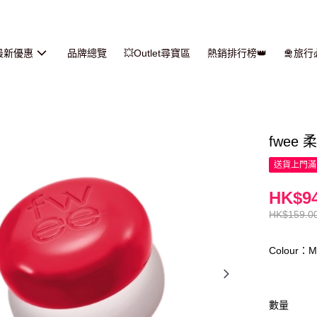
最新優惠
品牌總覽
💥Outlet尋寶區
熱銷排行榜👑
🛅旅
fwee 
送貨上門滿H
HK$94
HK$159.0
Colour：M
數量