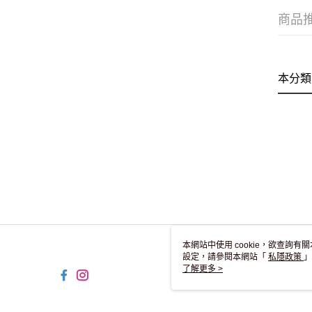
商品
本分類
本網站中使用 cookie，欲查詢有關
設定，請參閱本網站「
私隱政策
」
用 cookie。
了解更多 >