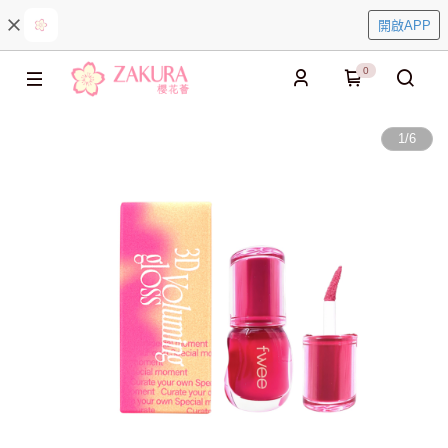
開啟APP
0
1
/
6