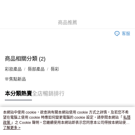
AlipayHK
WeChat Pay
商品推薦
送貨方式
客服
JD京東物流，訂單確認發貨後2-4個工作天送達
運費表
滿 HK$250.00 或以上免運費
商品相關分類 (2)
彩妝產品
唇部產品
唇彩
🌸焦點新品
本分類熱賣
全店暢銷排行
本網站中使用 cookie，欲查詢有關本網站使用 cookie 方式之詳情，及若您不希
熱門標籤
望在電腦上使用 cookie 時應如何變更電腦的 cookie 設定，請參閱本網站「
私隱
政策
」之 Cookie 聲明。您繼續使用本網站即表示您同意本公司得按本網站使用
條款之 Cookie 聲明使用 cookie。
了解更多 >
熱銷排行
最新商品
人氣推薦