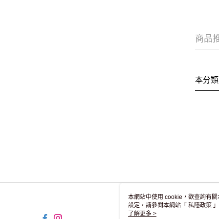
商品
本分類
本網站中使用 cookie，欲查詢有關
設定，請參閱本網站「
私隱政策
」
用 cookie。
了解更多 >