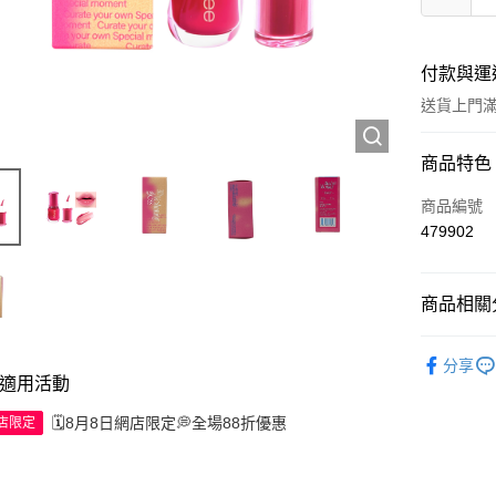
付款與運
送貨上門滿H
付款方式
商品特色
信用卡
商品編號
479902
Apple Pay
AlipayHK
商品相關分
WeChat P
彩妝產品
分享
適用活動
🌸焦點新
送貨方式
🗓️8月8日網店限定💭全場88折優惠
網店限定
JD京東物
滿 HK$2