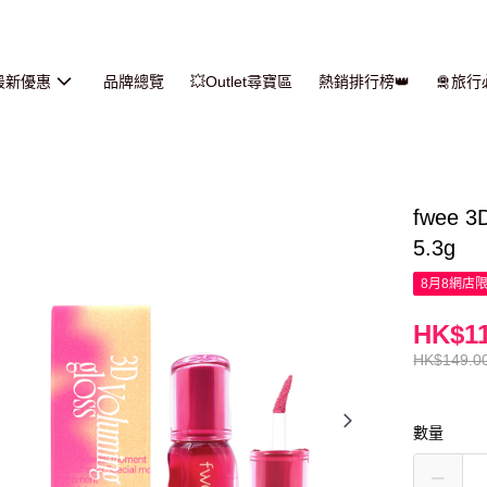
最新優惠
品牌總覽
💥Outlet尋寶區
熱銷排行榜👑
🛅旅
fwee 
5.3g
8月8網店
HK$11
HK$149.0
數量