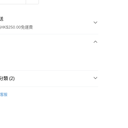
送
K$250.00免運費
類 (2)
ay
唇部產品
唇彩
客服
品
流，訂單確認發貨後2-4個工作天送達
運費表
50.00 或以上免運費