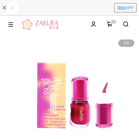
開啟APP
0
1
/
6