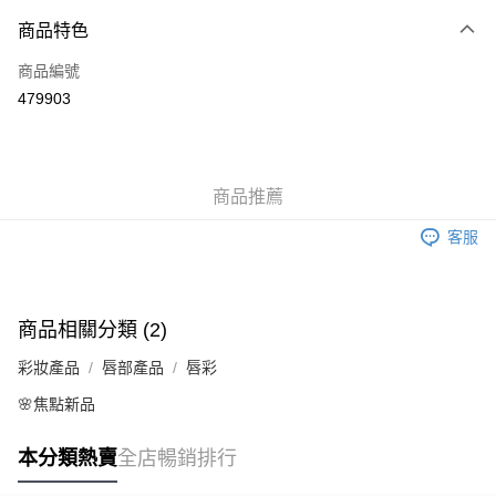
付款方式
商品特色
信用卡
商品編號
Apple Pay
479903
AlipayHK
WeChat Pay
商品推薦
送貨方式
客服
JD京東物流，訂單確認發貨後2-4個工作天送達
運費表
滿 HK$250.00 或以上免運費
商品相關分類 (2)
彩妝產品
唇部產品
唇彩
🌸焦點新品
本分類熱賣
全店暢銷排行